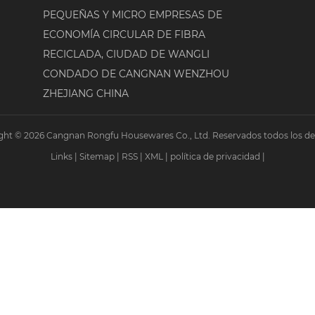
PEQUEÑAS Y MICRO EMPRESAS DE
ECONOMÍA CIRCULAR DE FIBRA
RECICLADA, CIUDAD DE WANGLI
CONDADO DE CANGNAN WENZHOU
ZHEJIANG CHINA
ght © 2026 Cangnan Rongfu Housewares Co., Ltd. Reservados todos los de
Links
|
Sitemap
|
RSS
|
XML
|
política de privacidad
|