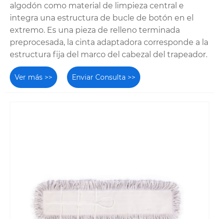
algodón como material de limpieza central e
reforzada para evitar que se parta o se
integra una estructura de bucle de botón en el
afloje.
extremo. Es una pieza de relleno terminada
preprocesada, la cinta adaptadora corresponde a la
Longitud del mango:
Un total de 60
estructura fija del marco del cabezal del trapeador.
pulgadas (152 cm), diseñado para ser
cómodo para usuarios de estatura
Ver más >>
Enviar Consulta >>
promedio sin causar tensión en la
espalda, y también compatible con
cubos escurridores estándar.
Compatibilidad del escurridor:
El diseño
universal funciona perfectamente con
escurridores de cubeta rectangulares y
circulares para una extracción de agua
eficiente.
Color:
Algodón natural sin blanquear.