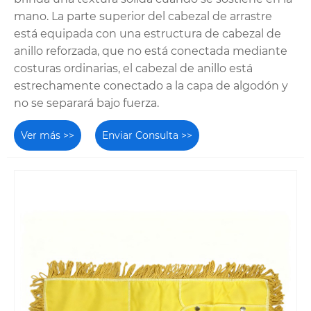
el rendimiento
mano. La parte superior del cabezal de arrastre
está equipada con una estructura de cabezal de
No todos los trapeadores de algodón son iguales.
anillo reforzada, que no está conectada mediante
El trapeador de algodón premium Rongfu
costuras ordinarias, el cabezal de anillo está
Housewares está diseñado desde cero para
estrechamente conectado a la capa de algodón y
superar a los modelos estándar, centrándose en la
no se separará bajo fuerza.
durabilidad, la eficiencia y la comodidad del
usuario. A continuación se detallan las
Ver más >>
Enviar Consulta >>
especificaciones detalladas que distinguen a
nuestro trapeador.
Especificaciones detalladas del
producto
Material del cabezal del trapeador:
Hilo
de algodón 100% natural de gran
suavidad. Nuestro hilo está
especialmente seleccionado para