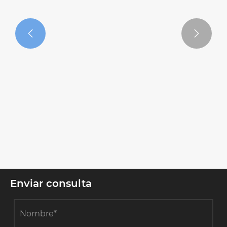


¿Qué hace que un trapeador húmedo
de algodón sea la mejor opción para
una limpieza eficiente?
Ver más >>
Enviar consulta