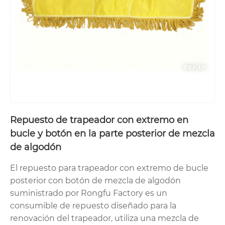
obtener la máxima longitud y densidad
de fibra, lo que garantiza una retención
de agua y durabilidad superiores en
innumerables lavados.
Peso y tamaño de la cabeza:
El cabezal
del trapeador de tamaño generoso pesa
aproximadamente 0,82 kg (1,8 lb)
cuando está seco y mide 12 pulgadas de
Repuesto de trapeador con extremo en
ancho, lo que proporciona una
bucle y botón en la parte posterior de mezcla
cobertura y un poder de limpieza
de algodón
óptimos en cada pasada.
El repuesto para trapeador con extremo de bucle
Construcción del mango:
Fabricado con
posterior con botón de mezcla de algodón
madera dura barnizada de primera
suministrado por Rongfu Factory es un
consumible de repuesto diseñado para la
calidad. Cuenta con un acabado liso
renovación del trapeador, utiliza una mezcla de
para mayor comodidad y una virola