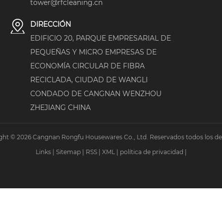
tower@rfcleaning.cn
DIRECCIÓN
EDIFICIO 20, PARQUE EMPRESARIAL DE
PEQUEÑAS Y MICRO EMPRESAS DE
ECONOMÍA CIRCULAR DE FIBRA
RECICLADA, CIUDAD DE WANGLI
CONDADO DE CANGNAN WENZHOU
ZHEJIANG CHINA
ght © 2026 Cangnan Rongfu Housewares Co., Ltd. Reservados todos los de
Links
|
Sitemap
|
RSS
|
XML
|
política de privacidad
|