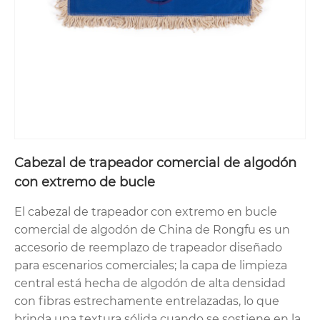
ofrece beneficios inigualables. Las fibras de
algodón natural son excepcionalmente
absorbentes y capaces de retener una cantidad
significativa de agua y solución limpiadora, lo que
significa que puede cubrir más área del piso sin
tener que volver a mojarlo constantemente. Esta
absorción también permite una excelente
recogida de suciedad y polvo, atrapando partículas
dentro de las hebras en lugar de empujarlas.
Además, el algodón es naturalmente suave y no
Cabezal de trapeador comercial de algodón
abrasivo, lo que lo convierte en la opción más
con extremo de bucle
segura para superficies delicadas como madera
dura pulida, corcho sellado o linóleo antiguo.
El cabezal de trapeador con extremo en bucle
Proporciona una limpieza profunda sin riesgo de
comercial de algodón de China de Rongfu es un
rayones o daños en la superficie asociados con
accesorio de reemplazo de trapeador diseñado
materiales más rígidos.
para escenarios comerciales; la capa de limpieza
central está hecha de algodón de alta densidad
Trapeador de algodón premium
con fibras estrechamente entrelazadas, lo que
Rongfu Housewares: diseñado para
brinda una textura sólida cuando se sostiene en la